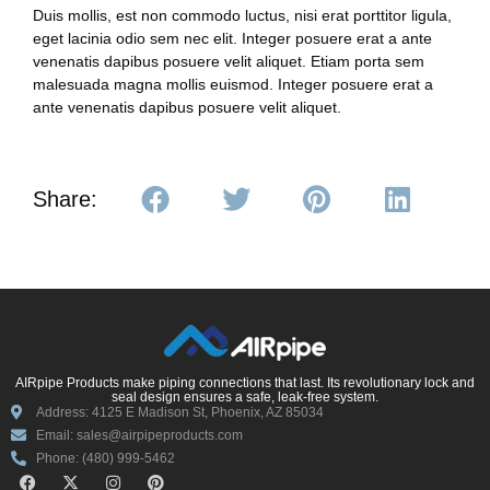
Duis mollis, est non commodo luctus, nisi erat porttitor ligula,
eget lacinia odio sem nec elit. Integer posuere erat a ante
venenatis dapibus posuere velit aliquet. Etiam porta sem
malesuada magna mollis euismod. Integer posuere erat a
ante venenatis dapibus posuere velit aliquet.
Share:
AIRpipe Products make piping connections that last. Its revolutionary lock and
seal design ensures a safe, leak-free system.
Address: 4125 E Madison St, Phoenix, AZ 85034
Email: sales@airpipeproducts.com
Phone: (480) 999-5462